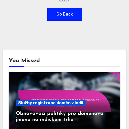
Go Back
You Missed
Služby registrace domén v Indii
Obnovovací politiky pro doménová
jména na indickém trhu