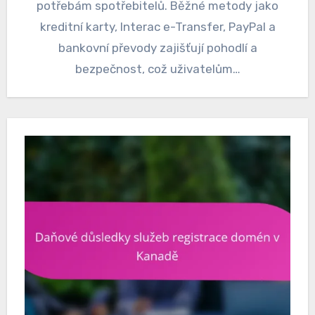
potřebám spotřebitelů. Běžné metody jako
kreditní karty, Interac e-Transfer, PayPal a
bankovní převody zajišťují pohodlí a
bezpečnost, což uživatelům…