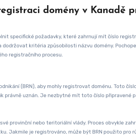
registraci domény v Kanadě p
nit specifické požadavky, které zahrnují mít číslo regist
 a dodržovat kritéria způsobilosti názvu domény. Pochope
ého registračního procesu.
odnikání (BRN), aby mohly registrovat doménu. Toto číslo
ik právně uznán. Je nezbytné mít toto číslo připravené p
é provinční nebo teritoriální vlády. Proces obvykle zah
ku. Jakmile je registrováno, může být BRN použito pro 