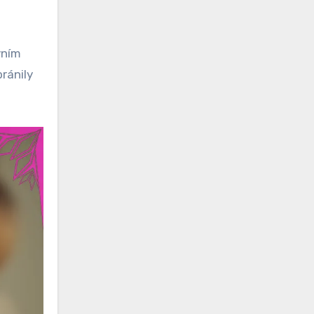
vním
ránily