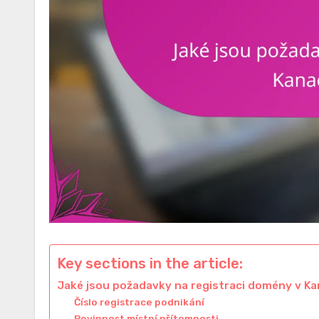
Key sections in the article:
Jaké jsou požadavky na registraci domény v K
Číslo registrace podnikání
Povinnost místní přítomnosti