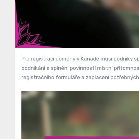
Pro registraci domény v Kanadě musí podniky splnit specifické požadavky, včetně získání čísla registrace
podnikání a splnění povinností místní přítomnos
registračního formuláře a zaplacení potřebných