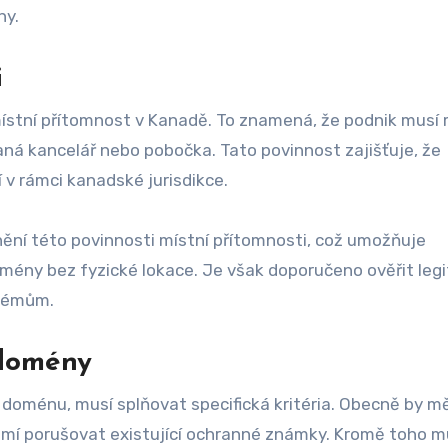
ny.
i
stní přítomnost v Kanadě. To znamená, že podnik musí 
aná kancelář nebo pobočka. Tato povinnost zajišťuje, že
 v rámci kanadské jurisdikce.
nění této povinnosti místní přítomnosti, což umožňuje
ény bez fyzické lokace. Je však doporučeno ověřit legi
blémům.
 domény
doménu, musí splňovat specifická kritéria. Obecně by mě
smí porušovat existující ochranné známky. Kromě toho m