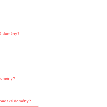
ské domény?
?
 domény?
kanadské domény?