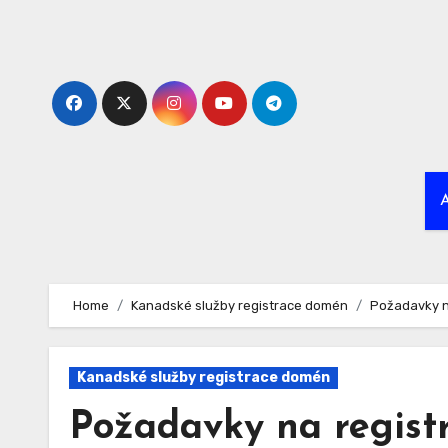
Skip
to
content
Home
Kanadské služby registrace domén
Požadavky n
Kanadské služby registrace domén
Požadavky na regist