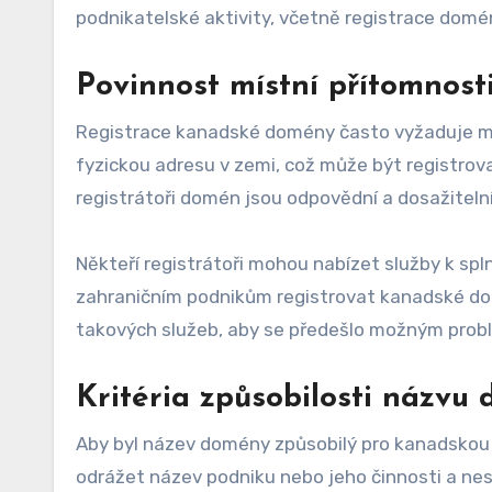
podnikatelské aktivity, včetně registrace domé
Povinnost místní přítomnost
Registrace kanadské domény často vyžaduje mí
fyzickou adresu v zemi, což může být registrov
registrátoři domén jsou odpovědní a dosažitelní
Někteří registrátoři mohou nabízet služby k spl
zahraničním podnikům registrovat kanadské dom
takových služeb, aby se předešlo možným pro
Kritéria způsobilosti názvu
Aby byl název domény způsobilý pro kanadskou 
odrážet název podniku nebo jeho činnosti a ne