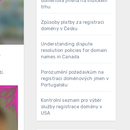
doménová jména na indickém
trhu
Způsoby platby za registraci
domény v Česku
Understanding dispute
resolution policies for domain
names in Canada
Porozumění požadavkům na
í.
registraci doménových jmen v
Portugalsku
Kontrolní seznam pro výběr
služby registrace domény v
USA