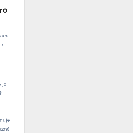
ro
race
ní
 je
ři
rnuje
různé