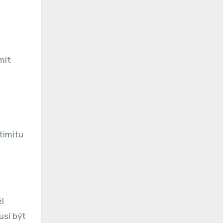
mít
timitu
l
usí být