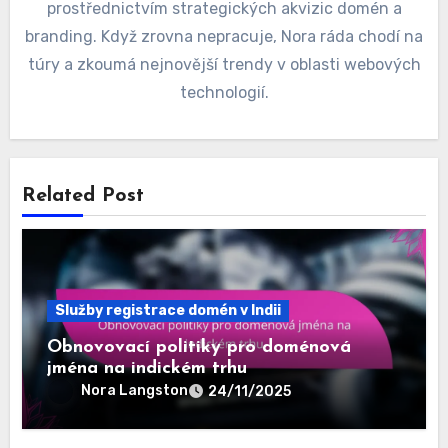
prostřednictvím strategických akvizic domén a
branding. Když zrovna nepracuje, Nora ráda chodí na
túry a zkoumá nejnovější trendy v oblasti webových
technologií.
Related Post
Služby registrace domén v Indii
Obnovovací politiky pro doménová
jména na indickém trhu
Nora Langston
24/11/2025