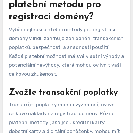
platební metodu pro
registraci domény?
Výběr nejlepší platební metody pro registraci
domény v Indii zahrnuje zohlednění transakčních
poplatků, bezpečnosti a snadnosti použití.
Každá platební možnost má své vlastní výhody a
potenciální nevýhody, které mohou ovlivnit vaši
celkovou zkušenost.
Zvažte transakční poplatky
Transakční poplatky mohou významně ovlivnit
celkové náklady na registraci domény. Různé
platební metody, jako jsou kreditní karty,
debetní karty a digitální peněženky, mohou mít