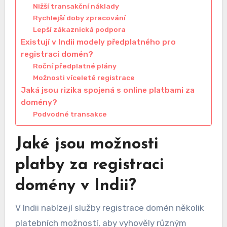
Nižší transakční náklady
Rychlejší doby zpracování
Lepší zákaznická podpora
Existují v Indii modely předplatného pro
registraci domén?
Roční předplatné plány
Možnosti víceleté registrace
Jaká jsou rizika spojená s online platbami za
domény?
Podvodné transakce
Jaké jsou možnosti
platby za registraci
domény v Indii?
V Indii nabízejí služby registrace domén několik
platebních možností, aby vyhověly různým