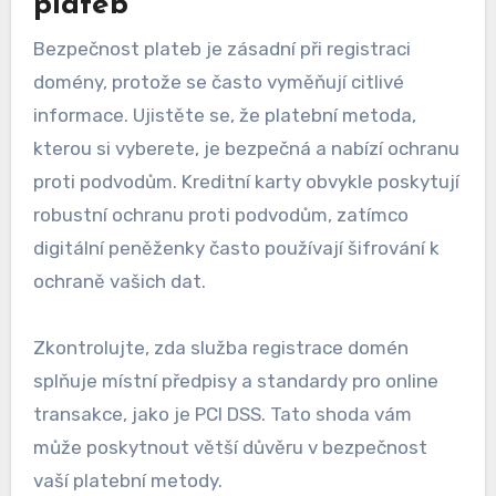
plateb
Bezpečnost plateb je zásadní při registraci
domény, protože se často vyměňují citlivé
informace. Ujistěte se, že platební metoda,
kterou si vyberete, je bezpečná a nabízí ochranu
proti podvodům. Kreditní karty obvykle poskytují
robustní ochranu proti podvodům, zatímco
digitální peněženky často používají šifrování k
ochraně vašich dat.
Zkontrolujte, zda služba registrace domén
splňuje místní předpisy a standardy pro online
transakce, jako je PCI DSS. Tato shoda vám
může poskytnout větší důvěru v bezpečnost
vaší platební metody.