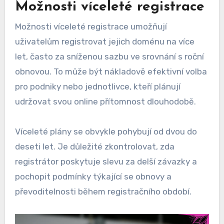
Možnosti víceleté registrace
Možnosti víceleté registrace umožňují
uživatelům registrovat jejich doménu na více
let, často za sníženou sazbu ve srovnání s roční
obnovou. To může být nákladově efektivní volba
pro podniky nebo jednotlivce, kteří plánují
udržovat svou online přítomnost dlouhodobě.
Víceleté plány se obvykle pohybují od dvou do
deseti let. Je důležité zkontrolovat, zda
registrátor poskytuje slevu za delší závazky a
pochopit podmínky týkající se obnovy a
převoditelnosti během registračního období.