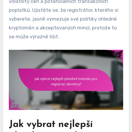
volatility cen a potenciálních transakčních
poplatků. Ujistěte se, že registrátor, kterého si
vyberete, jasně vymezuje své politiky ohledně
kryptoměn a akceptovaných mincí, protože to
se může výrazně lišit.
Jak vybrat nejlepší