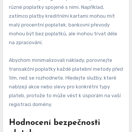
různé poplatky spojené s nimi. Například,
zatímco platby kreditními kartami mohou mít
malý procentní poplatek, bankovní převody
mohou být bez poplatků, ale mohou trvat déle
na zpracování.
Abychom minimalizovali náklady, porovnejte
transakční poplatky každé platební metody před
tím, než se rozhodnete. Hledejte služby, které
nabízejí akce nebo slevy pro konkrétní typy
plateb, protože to může vést k úsporám na vaší
registraci domény.
Hodnocení bezpečnosti