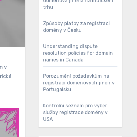
doménová jména na indickém
trhu
Způsoby platby za registraci
domény v Česku
Understanding dispute
resolution policies for domain
names in Canada
n v
Porozumění požadavkům na
rické
registraci doménových jmen v
Portugalsku
Kontrolní seznam pro výběr
služby registrace domény v
USA