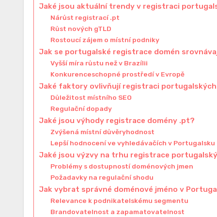
Jaké jsou aktuální trendy v registraci portug
Nárůst registrací .pt
Růst nových gTLD
Rostoucí zájem o místní podniky
Jak se portugalské registrace domén srovnávaj
Vyšší míra růstu než v Brazílii
Konkurenceschopné prostředí v Evropě
Jaké faktory ovlivňují registraci portugalský
Důležitost místního SEO
Regulační dopady
Jaké jsou výhody registrace domény .pt?
Zvýšená místní důvěryhodnost
Lepší hodnocení ve vyhledávačích v Portugalsku
Jaké jsou výzvy na trhu registrace portugals
Problémy s dostupností doménových jmen
Požadavky na regulační shodu
Jak vybrat správné doménové jméno v Portuga
Relevance k podnikatelskému segmentu
Brandovatelnost a zapamatovatelnost