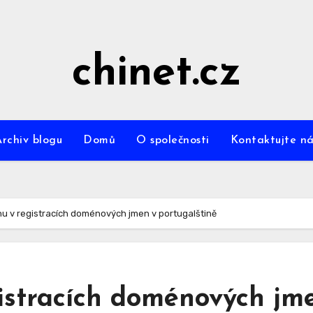
chinet.cz
Archiv blogu
Domů
O společnosti
Kontaktujte ná
hu v registracích doménových jmen v portugalštině
gistracích doménových jm