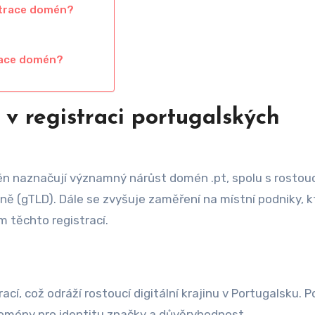
strace domén?
trace domén?
 v registraci portugalských
mén naznačují významný nárůst domén .pt, spolu s rostou
 (gTLD). Dále se zvyšuje zaměření na místní podniky, kt
m těchto registrací.
í, což odráží rostoucí digitální krajinu v Portugalsku. P
 domény pro identitu značky a důvěryhodnost.