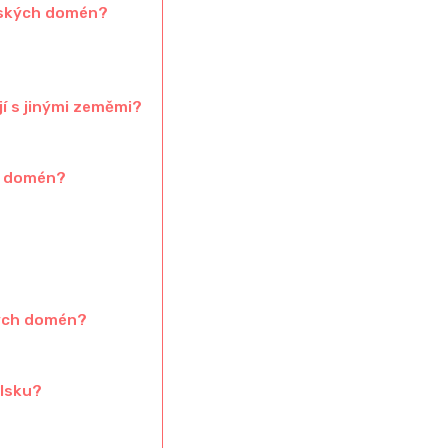
alských domén?
í s jinými zeměmi?
ch domén?
kých domén?
lsku?