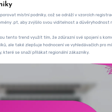
niky
porovat místní podniky, což se odráží v vzorcích registr
mény .pt, aby zvýšilo svou viditelnost a důvěryhodnost n
hou tento trend využít tím, že zdůrazní své spojení s kom
íků, ale také zlepšuje hodnocení ve vyhledávačích pro mí
y, které se snaží přilákat regionální zákazníky.