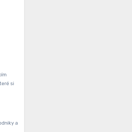
cím
eré si
odniky a