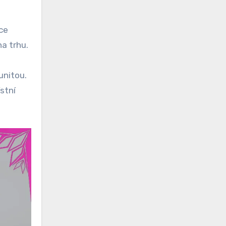
ace
a trhu.
unitou.
stní