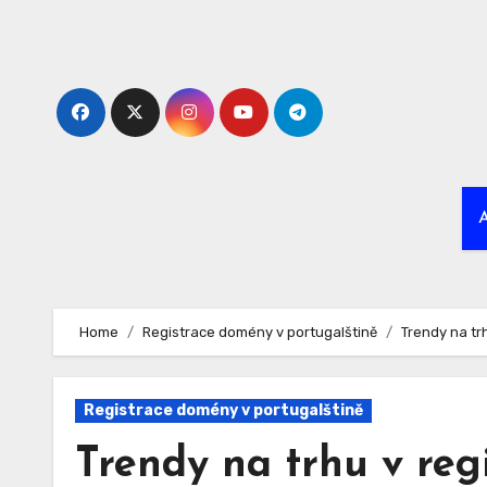
Skip
to
content
Home
Registrace domény v portugalštině
Trendy na tr
Registrace domény v portugalštině
Trendy na trhu v re