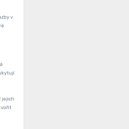
azby v
ré
vá
skytují
jejich
tvořit