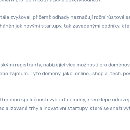
stále zvyšoval, přičemž odhady naznačují roční růstové s
poháněn jak novými startupy, tak zavedenými podniky, kte
lskými registranty, nabízející více možností pro doméno
bo zájmům. Tyto domény, jako .online, .shop a .tech, po
 mohou společnosti vybírat domény, které lépe odrážejí 
cializované trhy a inovativní startupy, které se snaží vy