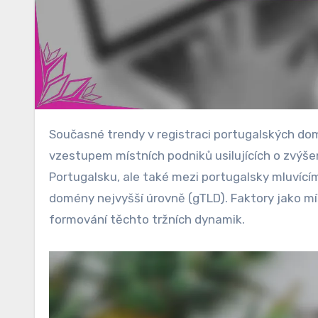
Současné trendy v registraci portugalských domén ukazují výrazný nárůst domén .pt, který je poháněn
vzestupem místních podniků usilujících o zvýšen
Portugalsku, ale také mezi portugalsky mluvící
domény nejvyšší úrovně (gTLD). Faktory jako míst
formování těchto tržních dynamik.