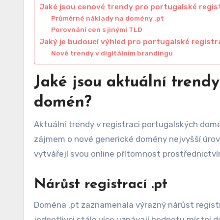
Jaké jsou cenové trendy pro portugalské regi
Průměrné náklady na domény .pt
Porovnání cen s jinými TLD
Jaký je budoucí výhled pro portugalské regis
Nové trendy v digitálním brandingu
Jaké jsou aktuální trendy
domén?
Aktuální trendy v registraci portugalských do
zájmem o nové generické domény nejvyšší úrovně
vytvářejí svou online přítomnost prostřednictví
Nárůst registrací .pt
Doména .pt zaznamenala výrazný nárůst registrac
jednotlivci stále více uznávají hodnotu místní