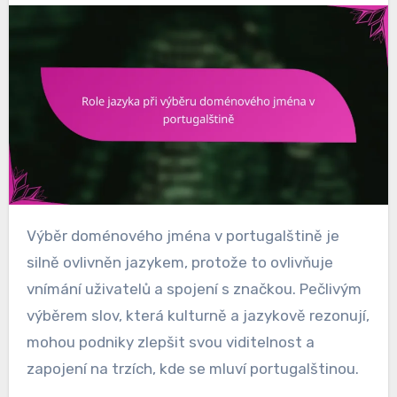
Výběr doménového jména v portugalštině je
silně ovlivněn jazykem, protože to ovlivňuje
vnímání uživatelů a spojení s značkou. Pečlivým
výběrem slov, která kulturně a jazykově rezonují,
mohou podniky zlepšit svou viditelnost a
zapojení na trzích, kde se mluví portugalštinou.