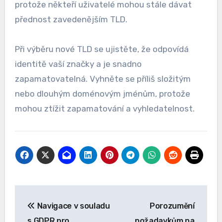
protože někteří uživatelé mohou stále dávat
přednost zavedenějším TLD.
Při výběru nové TLD se ujistěte, že odpovídá
identitě vaší značky a je snadno
zapamatovatelná. Vyhněte se příliš složitým
nebo dlouhým doménovým jménům, protože
mohou ztížit zapamatování a vyhledatelnost.
Post
Navigace v souladu
Porozumění
navigation
s GDPR pro
požadavkům na