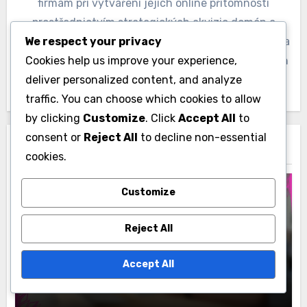
firmám při vytváření jejich online přítomnosti
prostřednictvím strategických akvizic domén a
branding. Když zrovna nepracuje, Nora ráda chodí na
We respect your privacy
túry a zkoumá nejnovější trendy v oblasti webových
Cookies help us improve your experience,
technologií.
deliver personalized content, and analyze
traffic. You can choose which cookies to allow
by clicking
Customize
. Click
Accept All
to
consent or
Reject All
to decline non-essential
Related Post
cookies.
Customize
Reject All
Registrace domény v portugalštině
Porozumění požadavkům na registraci
Accept All
doménových jmen v Portugalsku
Nora Langston
20/11/2025