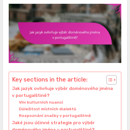
Key sections in the article:
Jak jazyk ovlivňuje výběr doménového jména
v portugalštině?
Vliv kulturních nuancí
Důležitost místních dialektů
Rozpoznání značky v portugalštině
Jaké jsou účinné strategie pro výběr
doménového jména v portugalštině?