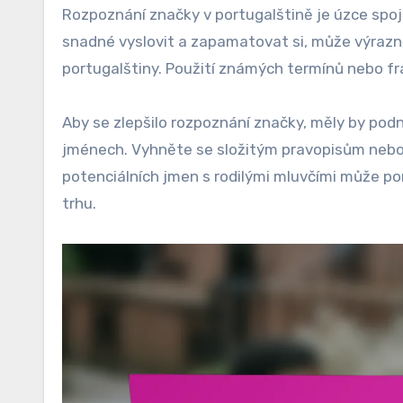
Rozpoznání značky v portugalštině je úzce spo
snadné vyslovit a zapamatovat si, může výrazn
portugalštiny. Použití známých termínů nebo fr
Aby se zlepšilo rozpoznání značky, měly by po
jménech. Vyhněte se složitým pravopisům neb
potenciálních jmen s rodilými mluvčími může pom
trhu.