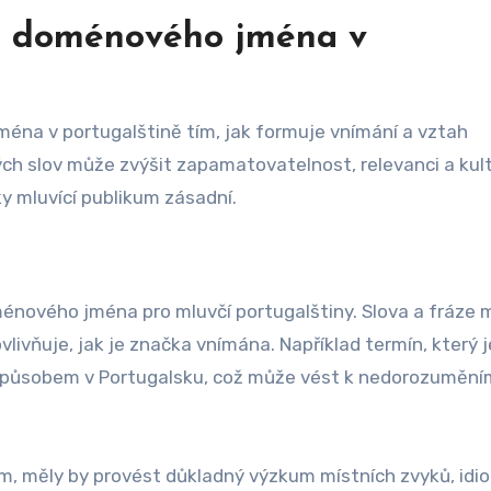
ěr doménového jména v
na v portugalštině tím, jak formuje vnímání a vztah
ých slov může zvýšit zapamatovatelnost, relevanci a kult
ky mluvící publikum zásadní.
doménového jména pro mluvčí portugalštiny. Slova a fráze
livňuje, jak je značka vnímána. Například termín, který j
m způsobem v Portugalsku, což může vést k nedorozuměn
m, měly by provést důkladný výzkum místních zvyků, idi