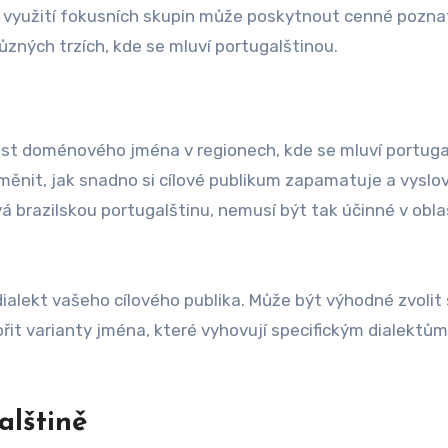
bo využití fokusních skupin může poskytnout cenné pozna
zných trzích, kde se mluví portugalštinou.
ost doménového jména v regionech, kde se mluví portuga
měnit, jak snadno si cílové publikum zapamatuje a vyslov
 brazilskou portugalštinu, nemusí být tak účinné v obla
alekt vašeho cílového publika. Může být výhodné zvolit 
řit varianty jména, které vyhovují specifickým dialektům
alštině