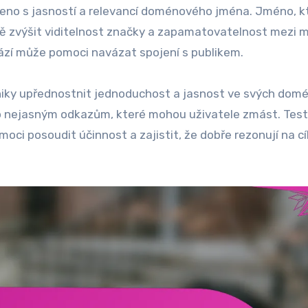
jeno s jasností a relevancí doménového jména. Jméno, kt
ě zvýšit viditelnost značky a zapamatovatelnost mezi m
ází může pomoci navázat spojení s publikem.
dniky upřednostnit jednoduchost a jasnost ve svých dom
o nejasným odkazům, které mohou uživatele zmást. Test
oci posoudit účinnost a zajistit, že dobře rezonují na c